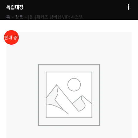
콘텐츠로
Mai
독립대장
건너뛰기
Men
홈
상품
[B_]해커즈 멤버십 VIP: 시스템
원래
현재
[B_]
판매 중!
해커즈
가격:
가격:
멤버십
1,300,000원.
890,000원.
VIP:
시스템
수량