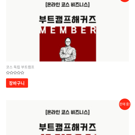
코스 독립 부트캠프
5
중에서
장바구니
0
로
평가됨
판매 중!