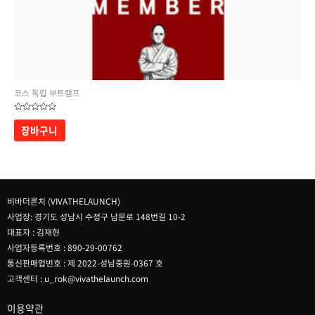
코스 독립 부트캠프
5
중에서
장바구니
0
로
평가됨
비바더론치 (VIVATHELAUNCH)
사업장: 경기도 성남시 수정구 남문로 148번길 10-2
대표자 : 김재현
사업자등록번호 : 890-29-00762
통신판매업번호 : 제 2022-성남중원-0367 호
고객센터 : u_rok@vivathelaunch.com
이용약관