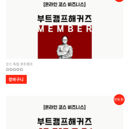
코스 독립 부트캠프
5
중에서
장바구니
0
로
평가됨
판매 중!