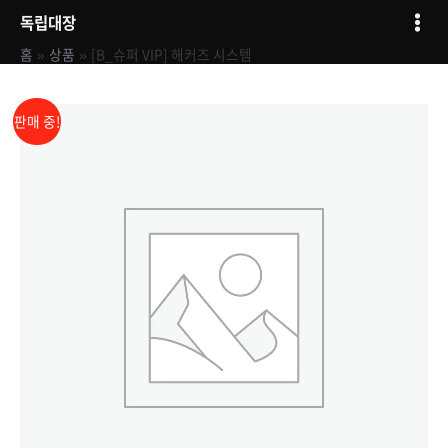
콘텐츠로
Mai
독립대장
건너뛰기
Men
홈
상품
[B_슈퍼 VIP] 해커즈 시스템
원래
현재
[B_
판매 중!
슈퍼
가격:
가격:
VIP]
1,300,000원.
890,000원.
해커즈
시스템
수량