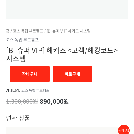
홈
/
코스 독립 부트캠프
/ [B_슈퍼 VIP] 해커즈 시스템
코스 독립 부트캠프
[B_슈퍼 VIP] 해커즈 <고객/해킹코드>
시스템
장바구니
바로구매
카테고리:
코스 독립 부트캠프
1,300,000
원
890,000
원
연관 상품
판매 중!