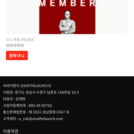
코스 독립 부트캠프
5
중에서
장바구니
0
로
평가됨
비바더론치 (VIVATHELAUNCH)
사업장: 경기도 성남시 수정구 남문로 148번길 10-2
대표자 : 김재현
사업자등록번호 : 890-29-00762
통신판매업번호 : 제 2022-성남중원-0367 호
고객센터 : u_rok@vivathelaunch.com
이용약관