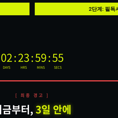
2단계: 필독
02
:
23
:
59
:
55
DAYS
HRS
MINS
SECS
[ 최종 경고 ]
지금부터,
3일 안에